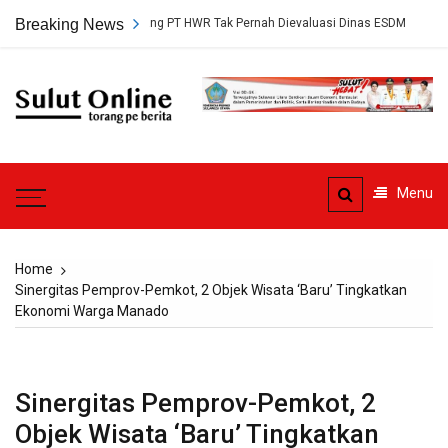
Skip
setujuan Tambang PT HWR Tak Pernah Dievaluasi Dinas ESDM
Breaking News
Pledo
to
content
Sulut
Online
Torang pe berita
Menu
Home
Sinergitas Pemprov-Pemkot, 2 Objek Wisata ‘Baru’ Tingkatkan
Ekonomi Warga Manado
Sinergitas Pemprov-Pemkot, 2
Objek Wisata ‘Baru’ Tingkatkan