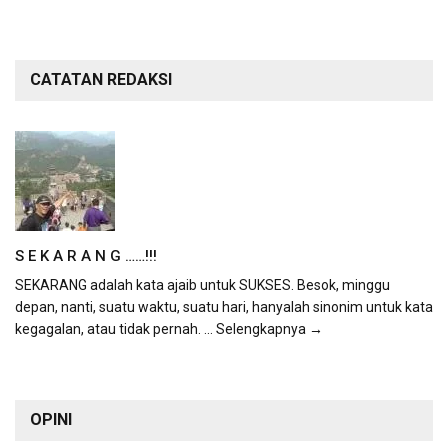
CATATAN REDAKSI
S E K A R A N G ……!!!
SEKARANG adalah kata ajaib untuk SUKSES. Besok, minggu
depan, nanti, suatu waktu, suatu hari, hanyalah sinonim untuk kata
kegagalan, atau tidak pernah.
... Selengkapnya →
OPINI