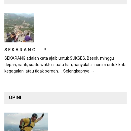
S E K A R A N G ……!!!
SEKARANG adalah kata ajaib untuk SUKSES. Besok, minggu
depan, nanti, suatu waktu, suatu hari, hanyalah sinonim untuk kata
kegagalan, atau tidak pernah.
... Selengkapnya →
OPINI