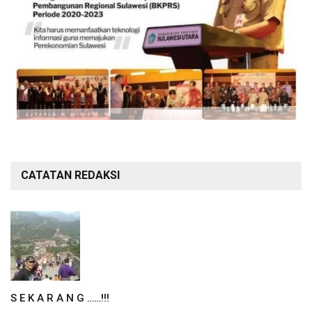
CATATAN REDAKSI
S E K A R A N G ……!!!