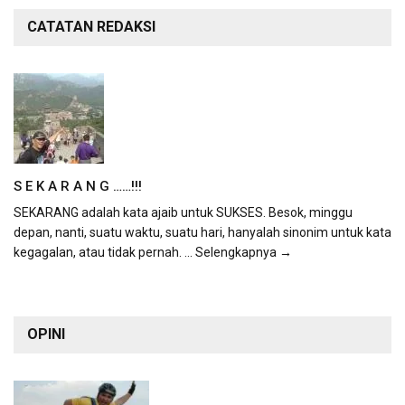
CATATAN REDAKSI
S E K A R A N G ……!!!
SEKARANG adalah kata ajaib untuk SUKSES. Besok, minggu
depan, nanti, suatu waktu, suatu hari, hanyalah sinonim untuk kata
kegagalan, atau tidak pernah.
... Selengkapnya →
OPINI