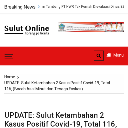
Skip
ngkap, Persetujuan Tambang PT HWR Tak Pernah Dievaluasi Dinas ESDM
Breaking News
to
content
Sulut
Online
Torang pe berita
Menu
Home
UPDATE: Sulut Ketambahan 2 Kasus Positif Covid-19, Total
116, (Bocah Asal Minut dan Tenaga Faskes)
UPDATE: Sulut Ketambahan 2
Kasus Positif Covid-19, Total 116,