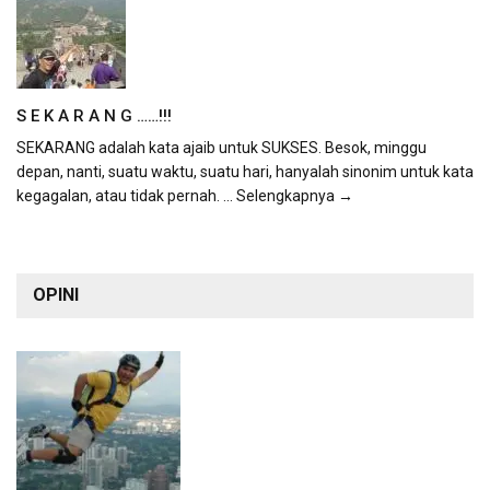
S E K A R A N G ……!!!
SEKARANG adalah kata ajaib untuk SUKSES. Besok, minggu
depan, nanti, suatu waktu, suatu hari, hanyalah sinonim untuk kata
kegagalan, atau tidak pernah.
... Selengkapnya →
OPINI