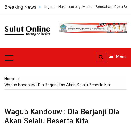
Skip
 Hukum Minta Keringanan Hukuman bagi Mantan Bendahara Desa Beha
Breaking News
to
content
Sulut
Online
Torang pe berita
Menu
Home
Wagub Kandouw : Dia Berjanji Dia Akan Selalu Beserta Kita
Wagub Kandouw : Dia Berjanji Dia
Akan Selalu Beserta Kita