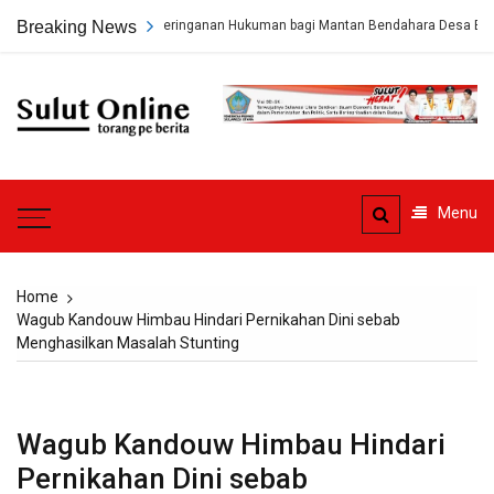
Skip
sa Hukum Minta Keringanan Hukuman bagi Mantan Bendahara Desa Beha
Breaking News
to
content
Sulut
Online
Torang pe berita
Menu
Home
Wagub Kandouw Himbau Hindari Pernikahan Dini sebab
Menghasilkan Masalah Stunting
Wagub Kandouw Himbau Hindari
Pernikahan Dini sebab