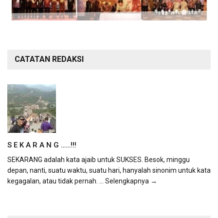
CATATAN REDAKSI
S E K A R A N G ……!!!
SEKARANG adalah kata ajaib untuk SUKSES. Besok, minggu
depan, nanti, suatu waktu, suatu hari, hanyalah sinonim untuk kata
kegagalan, atau tidak pernah.
... Selengkapnya →