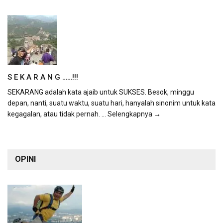
S E K A R A N G ……!!!
SEKARANG adalah kata ajaib untuk SUKSES. Besok, minggu
depan, nanti, suatu waktu, suatu hari, hanyalah sinonim untuk kata
kegagalan, atau tidak pernah.
... Selengkapnya →
OPINI