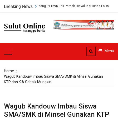
Skip
 Persetujuan Tambang PT HWR Tak Pernah Dievaluasi Dinas ESDM
Breaking News
A
to
content
Sulut
Online
Torang pe berita
Menu
Home
Wagub Kandouw Imbau Siswa SMA/SMK di Minsel Gunakan
KTP dan KIA Sebaik Mungkin
Wagub Kandouw Imbau Siswa
SMA/SMK di Minsel Gunakan KTP