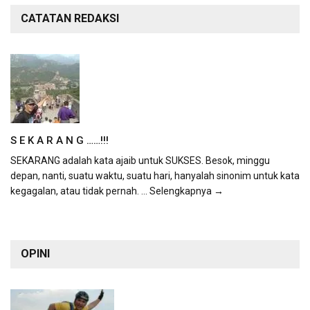
CATATAN REDAKSI
S E K A R A N G ……!!!
SEKARANG adalah kata ajaib untuk SUKSES. Besok, minggu
depan, nanti, suatu waktu, suatu hari, hanyalah sinonim untuk kata
kegagalan, atau tidak pernah.
... Selengkapnya →
OPINI