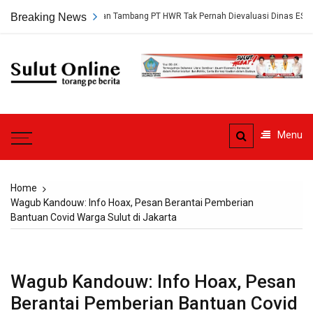
Skip
ungkap, Persetujuan Tambang PT HWR Tak Pernah Dievaluasi Dinas ESDM
Breaking News
to
content
Sulut
Online
Torang pe berita
Menu
Home
Wagub Kandouw: Info Hoax, Pesan Berantai Pemberian
Bantuan Covid Warga Sulut di Jakarta
Wagub Kandouw: Info Hoax, Pesan
Berantai Pemberian Bantuan Covid