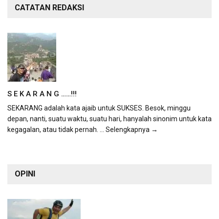
CATATAN REDAKSI
S E K A R A N G ……!!!
SEKARANG adalah kata ajaib untuk SUKSES. Besok, minggu
depan, nanti, suatu waktu, suatu hari, hanyalah sinonim untuk kata
kegagalan, atau tidak pernah.
... Selengkapnya →
OPINI