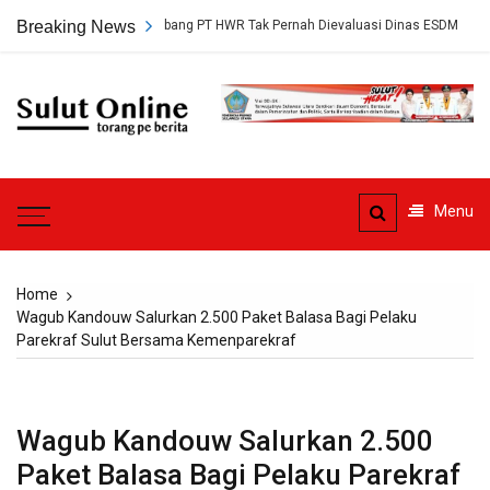
Skip
Persetujuan Tambang PT HWR Tak Pernah Dievaluasi Dinas ESDM
Breaking News
Ah
to
content
Sulut
Online
Torang pe berita
Menu
Home
Wagub Kandouw Salurkan 2.500 Paket Balasa Bagi Pelaku
Parekraf Sulut Bersama Kemenparekraf
Wagub Kandouw Salurkan 2.500
Paket Balasa Bagi Pelaku Parekraf