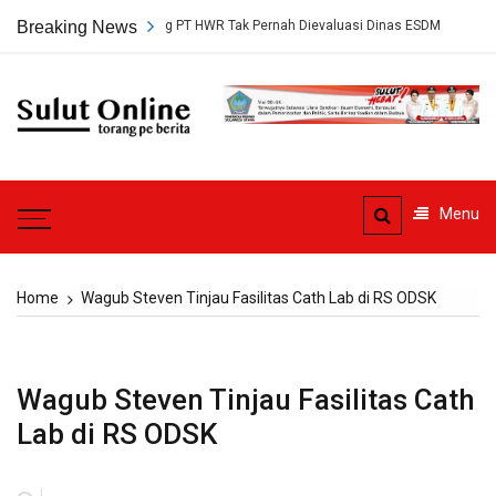
Skip
tujuan Tambang PT HWR Tak Pernah Dievaluasi Dinas ESDM
Breaking News
Ahli Hu
to
content
Sulut
Online
Torang pe berita
Menu
Home
Wagub Steven Tinjau Fasilitas Cath Lab di RS ODSK
Wagub Steven Tinjau Fasilitas Cath
Lab di RS ODSK