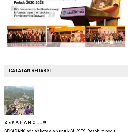
CATATAN REDAKSI
S E K A R A N G ……!!!
SEKARANG adalah kata ajaib untuk SUKSES. Besok, minggu