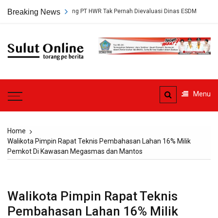
Skip
Persetujuan Tambang PT HWR Tak Pernah Dievaluasi Dinas ESDM
Breaking News
Ah
to
content
Sulut
Online
Torang pe berita
Menu
Home
Walikota Pimpin Rapat Teknis Pembahasan Lahan 16% Milik
Pemkot Di Kawasan Megasmas dan Mantos
Walikota Pimpin Rapat Teknis
Pembahasan Lahan 16% Milik