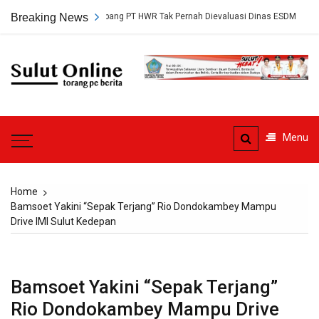
Skip
Persetujuan Tambang PT HWR Tak Pernah Dievaluasi Dinas ESDM
Breaking News
Ah
to
content
Sulut
Online
Torang pe berita
Menu
Home
Bamsoet Yakini “Sepak Terjang” Rio Dondokambey Mampu
Drive IMI Sulut Kedepan
Bamsoet Yakini “Sepak Terjang”
Rio Dondokambey Mampu Drive