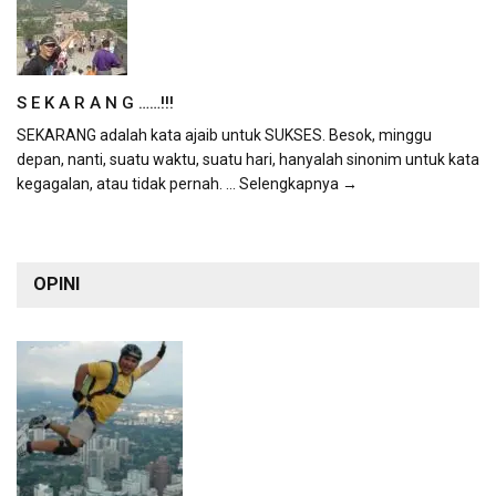
S E K A R A N G ……!!!
SEKARANG adalah kata ajaib untuk SUKSES. Besok, minggu
depan, nanti, suatu waktu, suatu hari, hanyalah sinonim untuk kata
kegagalan, atau tidak pernah.
... Selengkapnya →
OPINI