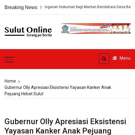
Skip
 Hukum Minta Keringanan Hukuman bagi Mantan Bendahara Desa Beha
Breaking News
to
content
Sulut
Online
Torang pe berita
Menu
Home
Gubernur Olly Apresiasi Eksistensi Yayasan Kanker Anak
Pejuang Hebat Sulut
Gubernur Olly Apresiasi Eksistensi
Yayasan Kanker Anak Pejuang