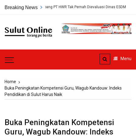
Skip
ersetujuan Tambang PT HWR Tak Pernah Dievaluasi Dinas ESDM
Breaking News
Ahl
to
content
Sulut
Online
Torang pe berita
Menu
Home
Buka Peningkatan Kompetensi Guru, Wagub Kandouw: Indeks
Pendidikan di Sulut Harus Naik
Buka Peningkatan Kompetensi
Guru, Wagub Kandouw: Indeks