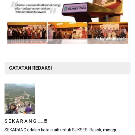
CATATAN REDAKSI
S E K A R A N G ……!!!
SEKARANG adalah kata ajaib untuk SUKSES. Besok, minggu