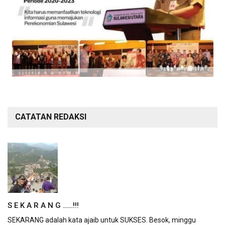
CATATAN REDAKSI
S E K A R A N G ……!!!
SEKARANG adalah kata ajaib untuk SUKSES. Besok, minggu