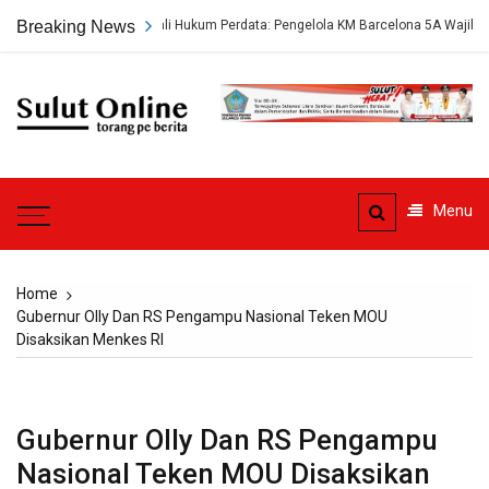
Skip
Breaking News
Ahli Hukum Perdata: Pengelola KM Barcelona 5A Wajib Ganti Rugi
to
content
Sulut
Online
Torang pe berita
Menu
Home
Gubernur Olly Dan RS Pengampu Nasional Teken MOU
Disaksikan Menkes RI
Gubernur Olly Dan RS Pengampu
Nasional Teken MOU Disaksikan