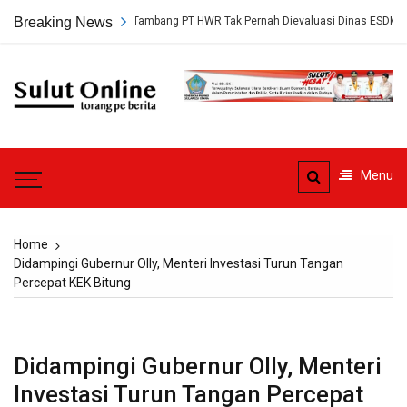
Skip
p, Persetujuan Tambang PT HWR Tak Pernah Dievaluasi Dinas ESDM
Breaking News
to
content
Sulut
Online
Torang pe berita
Menu
Home
Didampingi Gubernur Olly, Menteri Investasi Turun Tangan
Percepat KEK Bitung
Didampingi Gubernur Olly, Menteri
Investasi Turun Tangan Percepat