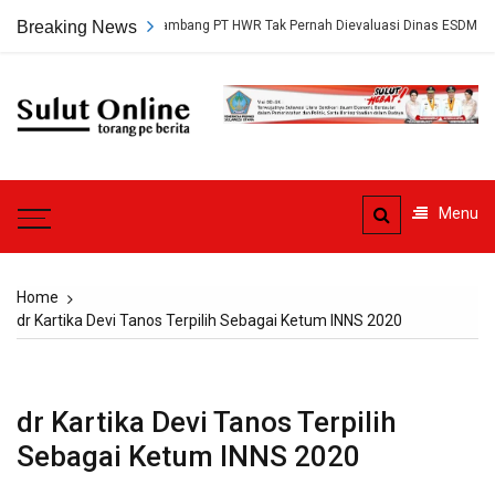
Skip
p, Persetujuan Tambang PT HWR Tak Pernah Dievaluasi Dinas ESDM
Breaking News
to
content
Sulut
Online
Torang pe berita
Menu
Home
dr Kartika Devi Tanos Terpilih Sebagai Ketum INNS 2020
dr Kartika Devi Tanos Terpilih
Sebagai Ketum INNS 2020