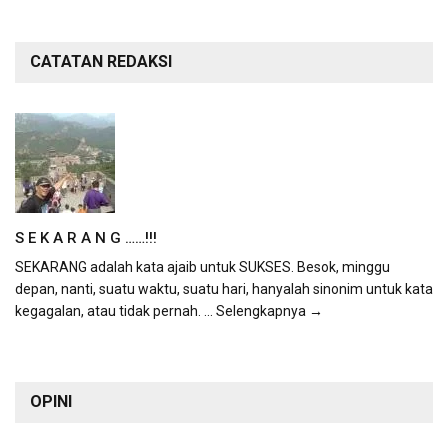
CATATAN REDAKSI
S E K A R A N G ……!!!
SEKARANG adalah kata ajaib untuk SUKSES. Besok, minggu
depan, nanti, suatu waktu, suatu hari, hanyalah sinonim untuk kata
kegagalan, atau tidak pernah.
... Selengkapnya →
OPINI