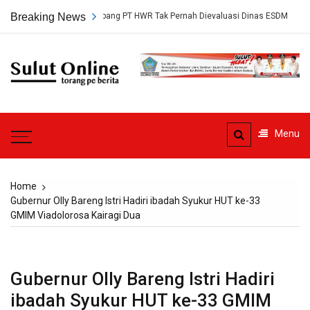
Skip
Persetujuan Tambang PT HWR Tak Pernah Dievaluasi Dinas ESDM
Breaking News
Ah
to
content
Sulut
Online
Torang pe berita
Menu
Home
Gubernur Olly Bareng Istri Hadiri ibadah Syukur HUT ke-33
GMIM Viadolorosa Kairagi Dua
Gubernur Olly Bareng Istri Hadiri
ibadah Syukur HUT ke-33 GMIM