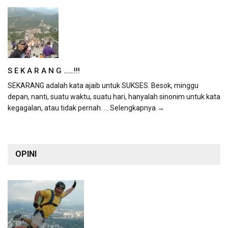
S E K A R A N G ……!!!
SEKARANG adalah kata ajaib untuk SUKSES. Besok, minggu
depan, nanti, suatu waktu, suatu hari, hanyalah sinonim untuk kata
kegagalan, atau tidak pernah.
... Selengkapnya →
OPINI