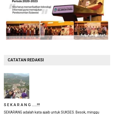
CATATAN REDAKSI
S E K A R A N G ……!!!
SEKARANG adalah kata ajaib untuk SUKSES. Besok, minggu