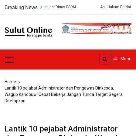
Skip
Tak Pernah Dievaluasi Dinas ESDM
Breaking News
Ahli Hukum Perdata: Pengelola
to
content
Sulut
Online
Torang pe berita
Menu
Home
Lantik 10 pejabat Administrator dan Pengawas Dinkesda,
Wagub Kandouw: Cepat Bekerja Jangan Tunda Target Segera
Ditetapkan
Lantik 10 pejabat Administrator