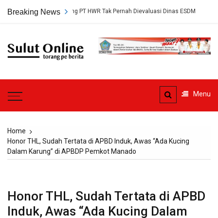
Skip
rsetujuan Tambang PT HWR Tak Pernah Dievaluasi Dinas ESDM
Breaking News
Ahli 
to
content
Sulut
Online
Torang pe berita
Menu
Home
Honor THL, Sudah Tertata di APBD Induk, Awas “Ada Kucing
Dalam Karung” di APBDP Pemkot Manado
Honor THL, Sudah Tertata di APBD
Induk, Awas “Ada Kucing Dalam