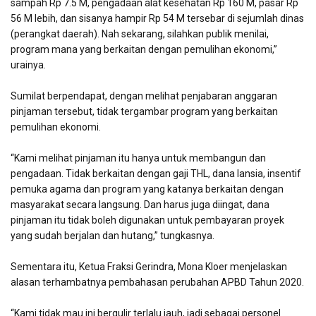
sampah Rp 7.5 M, pengadaan alat kesehatan Rp 160 M, pasar Rp
56 M lebih, dan sisanya hampir Rp 54 M tersebar di sejumlah dinas
(perangkat daerah). Nah sekarang, silahkan publik menilai,
program mana yang berkaitan dengan pemulihan ekonomi,”
urainya.
Sumilat berpendapat, dengan melihat penjabaran anggaran
pinjaman tersebut, tidak tergambar program yang berkaitan
pemulihan ekonomi.
“Kami melihat pinjaman itu hanya untuk membangun dan
pengadaan. Tidak berkaitan dengan gaji THL, dana lansia, insentif
pemuka agama dan program yang katanya berkaitan dengan
masyarakat secara langsung. Dan harus juga diingat, dana
pinjaman itu tidak boleh digunakan untuk pembayaran proyek
yang sudah berjalan dan hutang,” tungkasnya.
Sementara itu, Ketua Fraksi Gerindra, Mona Kloer menjelaskan
alasan terhambatnya pembahasan perubahan APBD Tahun 2020.
“Kami tidak mau ini bergulir terlalu jauh, jadi sebagai personel