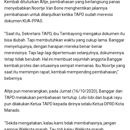
Kembali dituturkan Altje, pembahasan yang berlangsung panas
menyebabkan Noortje Van Bone menghentikan jalannya
pembahasan untuk dilanjutkan ketika TAPD sudah merevisi
dokumen KUA-PPAS.
“Saat itu, Sekretaris TAPD, ibu Tambayong mengakui dokumen itu
bisa diubah. Tapi membutuhkan waktu yang cukup lama. Banggar
menyetujuinya, dengan harapan mereka benar-benar
merevisinya. Tapi lagi-lagi dipertemuan selanjutnya, dokumennya
tetap tidak berubah. Hal ini membuat sejumlah anggota Banggar
kembali protes dan situasinya sempat memanas. Ibu Noortje yang
saat itu memimpin rapat, kembali mempending pembahasan,”
bebernya.
Altje pun menerangkan, pada Jumat (16/10/2020), Banggar dan
TAPD melakukan pembahasan tertutup. Lobi-lobi dan bujuk rayu
pun dilakukan Ketua TAPD kepada dirinya selalu Ketua DPRD Kota
Manado.
“Sekda mengatakan, kalau kami tidak membahasnya, jangan
sampai Walikota marah. Tau toh kalau Walikota marah