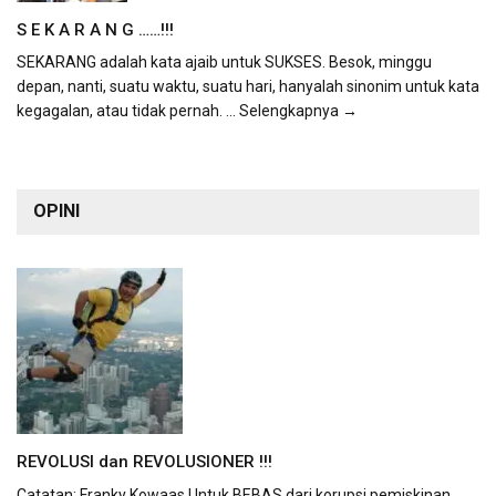
S E K A R A N G ……!!!
SEKARANG adalah kata ajaib untuk SUKSES. Besok, minggu
depan, nanti, suatu waktu, suatu hari, hanyalah sinonim untuk kata
kegagalan, atau tidak pernah.
... Selengkapnya →
OPINI
REVOLUSI dan REVOLUSIONER !!!
Catatan: Franky Kowaas Untuk BEBAS dari korupsi pemiskinan