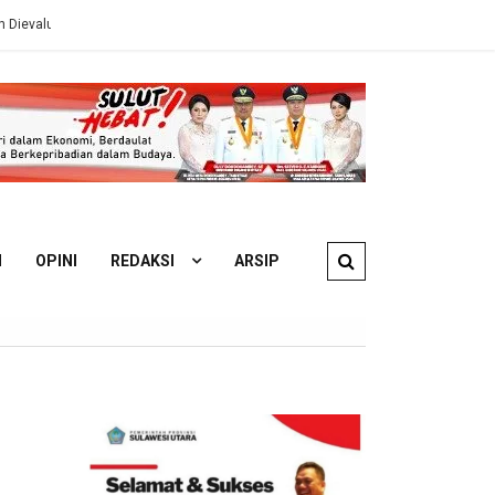
inas ESDM
Ahli Hukum Perdata: Pengelola KM Barcelona 5A Wajib G
N
OPINI
REDAKSI
ARSIP