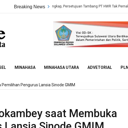
Fakta Sidang Terungkap, Persetujuan Tambang PT HWR Tak Pernah Dievaluasi D
Breaking News
Sulut
Online
SEL
MINAHASA
MINAHASA UTARA
ADVETORIAL
PL
 Pemilihan Pengurus Lansia Sinode GMIM
ndokambey saat Membuka
s Lansia Sinode GMIM