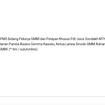
ua BPMS Bidang Pekerja GMIM dan Pelayan Khusus Pdt Joice Sondakh MTh
a Harian Panitia Asiano Gemmy Kawatu, Ketua Lansia Sinode GMIM Adria
IM. (* tim / sulutonline)