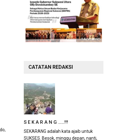
CATATAN REDAKSI
S E K A R A N G ……!!!
do,
SEKARANG adalah kata ajaib untuk
SUKSES. Besok, minggu depan, nanti,