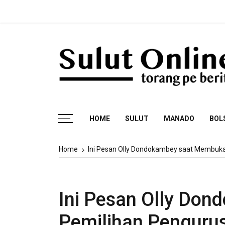
Skip
to
content
Torang pe berita
HOME
SULUT
MANADO
BOL
Home
Ini Pesan Olly Dondokambey saat Membuka
Ini Pesan Olly Do
Pemilihan Penguru