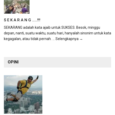
S E K A R A N G ……!!!
SEKARANG adalah kata ajaib untuk SUKSES. Besok, minggu
depan, nanti, suatu waktu, suatu hari, hanyalah sinonim untuk kata
kegagalan, atau tidak pernah.
... Selengkapnya →
OPINI