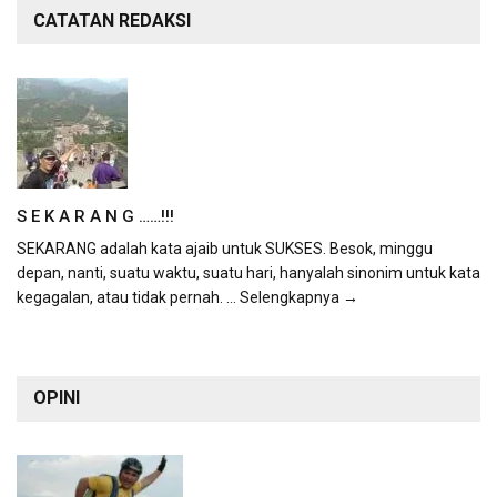
CATATAN REDAKSI
S E K A R A N G ……!!!
SEKARANG adalah kata ajaib untuk SUKSES. Besok, minggu
depan, nanti, suatu waktu, suatu hari, hanyalah sinonim untuk kata
kegagalan, atau tidak pernah.
... Selengkapnya →
OPINI