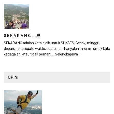
S E K A R A N G ……!!!
SEKARANG adalah kata ajaib untuk SUKSES. Besok, minggu
depan, nanti, suatu waktu, suatu hari, hanyalah sinonim untuk kata
kegagalan, atau tidak pernah.
... Selengkapnya →
OPINI