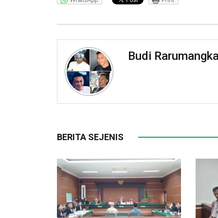
Budi Rarumangk
BERITA SEJENIS