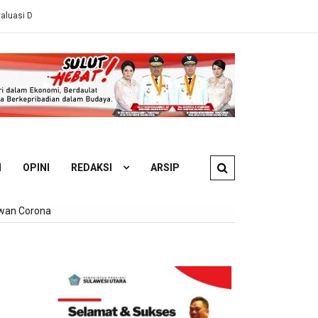
 ESDM
Ahli Hukum Perdata: Pengelola KM Barcelona 5A Wajib Ganti
N
OPINI
REDAKSI
ARSIP
awan Corona