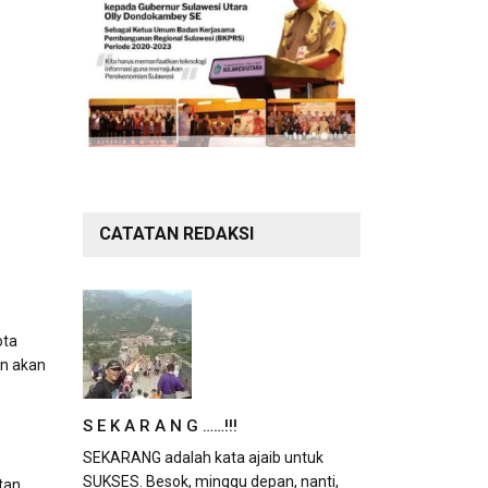
CATATAN REDAKSI
ota
an akan
S E K A R A N G ……!!!
SEKARANG adalah kata ajaib untuk
SUKSES. Besok, minggu depan, nanti,
tan.