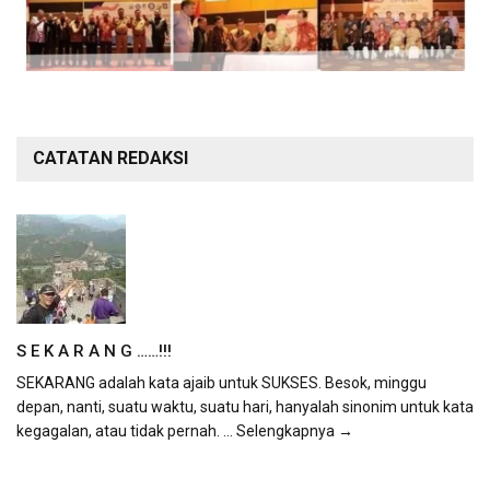
CATATAN REDAKSI
S E K A R A N G ……!!!
SEKARANG adalah kata ajaib untuk SUKSES. Besok, minggu
depan, nanti, suatu waktu, suatu hari, hanyalah sinonim untuk kata
kegagalan, atau tidak pernah.
... Selengkapnya →