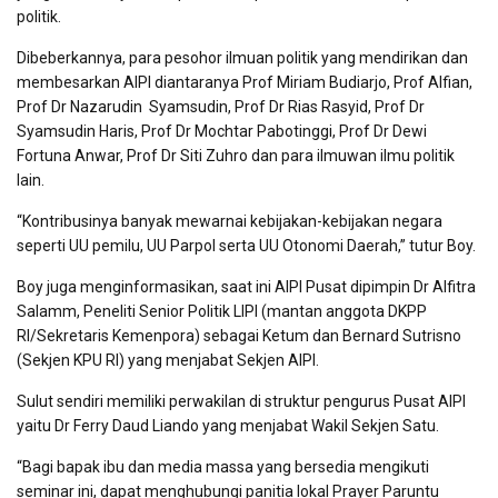
politik.
Dibeberkannya, para pesohor ilmuan politik yang mendirikan dan
membesarkan AIPI diantaranya Prof Miriam Budiarjo, Prof Alfian,
Prof Dr Nazarudin Syamsudin, Prof Dr Rias Rasyid, Prof Dr
Syamsudin Haris, Prof Dr Mochtar Pabotinggi, Prof Dr Dewi
Fortuna Anwar, Prof Dr Siti Zuhro dan para ilmuwan ilmu politik
lain.
“Kontribusinya banyak mewarnai kebijakan-kebijakan negara
seperti UU pemilu, UU Parpol serta UU Otonomi Daerah,” tutur Boy.
Boy juga menginformasikan, saat ini AIPI Pusat dipimpin Dr Alfitra
Salamm, Peneliti Senior Politik LIPI (mantan anggota DKPP
RI/Sekretaris Kemenpora) sebagai Ketum dan Bernard Sutrisno
(Sekjen KPU RI) yang menjabat Sekjen AIPI.
Sulut sendiri memiliki perwakilan di struktur pengurus Pusat AIPI
yaitu Dr Ferry Daud Liando yang menjabat Wakil Sekjen Satu.
“Bagi bapak ibu dan media massa yang bersedia mengikuti
seminar ini, dapat menghubungi panitia lokal Prayer Paruntu