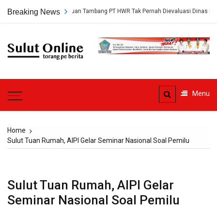
Skip
erungkap, Persetujuan Tambang PT HWR Tak Pernah Dievaluasi Dinas ESDM
Breaking News
to
content
Sulut
Online
Torang pe berita
Menu
Home
Sulut Tuan Rumah, AIPI Gelar Seminar Nasional Soal Pemilu
Sulut Tuan Rumah, AIPI Gelar
Seminar Nasional Soal Pemilu