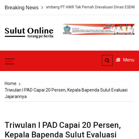
Skip
ap, Persetujuan Tambang PT HWR Tak Pernah Dievaluasi Dinas ESDM
Breaking News
to
content
Sulut
Online
Torang pe berita
Menu
Home
Triwulan I PAD Capai 20 Persen, Kepala Bapenda Sulut Evaluasi
Jajarannya
Triwulan I PAD Capai 20 Persen,
Kepala Bapenda Sulut Evaluasi