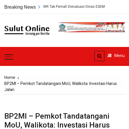
Skip
n Tambang PT HWR Tak Pernah Dievaluasi Dinas ESDM
Breaking News
Ahli Hukum P
to
content
Sulut
Online
Torang pe berita
Menu
Home
BP2MI – Pemkot Tandatangani MoU, Walikota: Investasi Harus
Jalan
BP2MI – Pemkot Tandatangani
MoU, Walikota: Investasi Harus