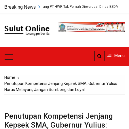
Skip
Persetujuan Tambang PT HWR Tak Pernah Dievaluasi Dinas ESDM
Breaking News
Ahl
to
content
Sulut
Online
Torang pe berita
Menu
Home
Penutupan Kompetensi Jenjang Kepsek SMA, Gubernur Yulius:
Harus Melayani, Jangan Sombong dan Loyal
Penutupan Kompetensi Jenjang
Kepsek SMA, Gubernur Yulius: