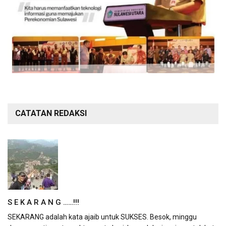
CATATAN REDAKSI
S E K A R A N G ……!!!
SEKARANG adalah kata ajaib untuk SUKSES. Besok, minggu