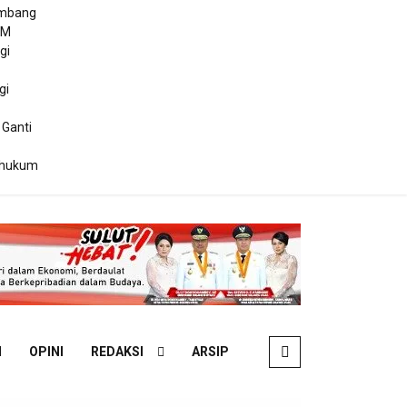
ambang
DM
gi
gi
 Ganti
ihukum
N
OPINI
REDAKSI
ARSIP