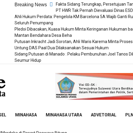
Fakta Sidang Terungkap, Persetujuan T
Breaking News
PT HWR Tak Pernah Dievaluasi Dinas ES
Ahli Hukum Perdata: Pengelola KM Barcelona 5A Wajib Ganti Ru
Seluruh Penumpang
Pledoi Dibacakan, Kuasa Hukum Minta Keringanan Hukuman ba
Mantan Bendahara Desa Beha
Putusan Inkracht Jadi Sorotan, Ahli Waris Karema Minta Proses
Untung DAS Paal Dua Dilaksanakan Sesuai Hukum
Sidang Putusan di Manado : Pelaku Pembunuhan Joel Tanos D
Seumur Hidup
Sulut
Online
SEL
MINAHASA
MINAHASA UTARA
ADVETORIAL
PL