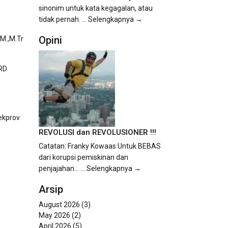
sinonim untuk kata kegagalan, atau
tidak pernah.
... Selengkapnya →
Opini
M.,M.Tr
PRD
ekprov
REVOLUSI dan REVOLUSIONER !!!
Catatan: Franky Kowaas Untuk BEBAS
dari korupsi pemiskinan dan
penjajahan...
... Selengkapnya →
Arsip
August 2026
(3)
May 2026
(2)
April 2026
(5)