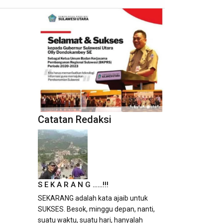
Catatan Redaksi
S E K A R A N G ……!!!
SEKARANG adalah kata ajaib untuk
SUKSES. Besok, minggu depan, nanti,
suatu waktu, suatu hari, hanyalah