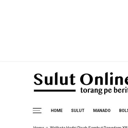
Skip
to
content
Torang pe berita
HOME
SULUT
MANADO
BOL