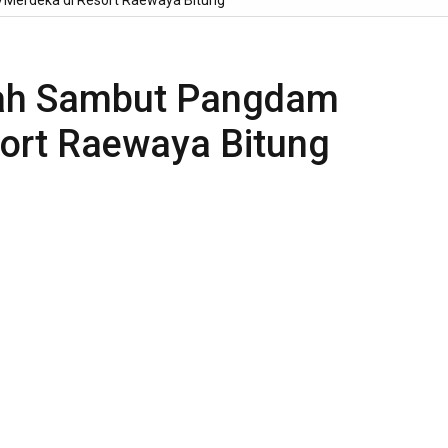
I/Merdeka di Resort Raewaya Bitung
isah Sambut Pangdam
sort Raewaya Bitung