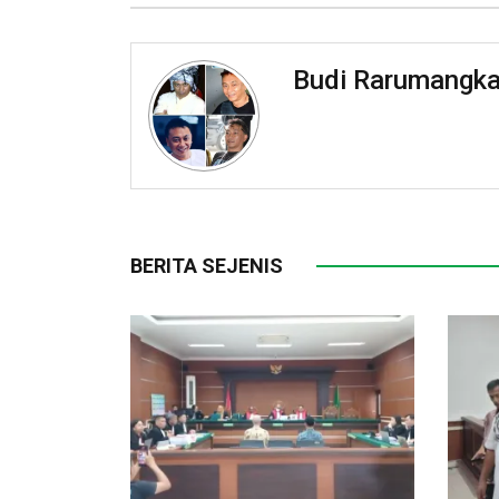
Budi Rarumangk
BERITA SEJENIS