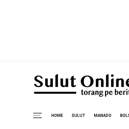
Skip
to
content
Torang pe berita
HOME
SULUT
MANADO
BOL