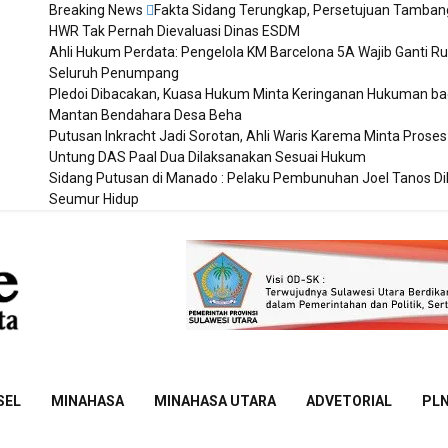
Breaking News
Fakta Sidang Terungkap, Persetujuan Tamban
HWR Tak Pernah Dievaluasi Dinas ESDM
Ahli Hukum Perdata: Pengelola KM Barcelona 5A Wajib Ganti Ru
Seluruh Penumpang
Pledoi Dibacakan, Kuasa Hukum Minta Keringanan Hukuman ba
Mantan Bendahara Desa Beha
Putusan Inkracht Jadi Sorotan, Ahli Waris Karema Minta Proses
Untung DAS Paal Dua Dilaksanakan Sesuai Hukum
Sidang Putusan di Manado : Pelaku Pembunuhan Joel Tanos D
Seumur Hidup
Sulut
Online
SEL
MINAHASA
MINAHASA UTARA
ADVETORIAL
PL