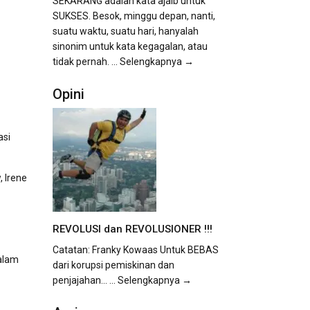
SEKARANG adalah kata ajaib untuk
SUKSES. Besok, minggu depan, nanti,
suatu waktu, suatu hari, hanyalah
sinonim untuk kata kegagalan, atau
tidak pernah.
... Selengkapnya →
Opini
asi
 Irene
REVOLUSI dan REVOLUSIONER !!!
Catatan: Franky Kowaas Untuk BEBAS
dalam
dari korupsi pemiskinan dan
penjajahan...
... Selengkapnya →