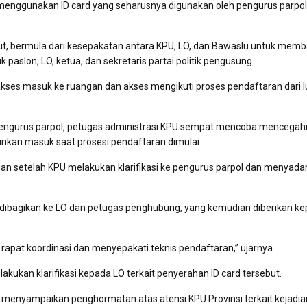
on menggunakan ID card yang seharusnya digunakan oleh pengurus parpol
inut, bermula dari kesepakatan antara KPU, LO, dan Bawaslu untuk memb
paslon, LO, ketua, dan sekretaris partai politik pengusung.
akses masuk ke ruangan dan akses mengikuti proses pendaftaran dari lu
 pengurus parpol, petugas administrasi KPU sempat mencoba mencegah
inkan masuk saat prosesi pendaftaran dimulai.
angan setelah KPU melakukan klarifikasi ke pengurus parpol dan menyadar
dibagikan ke LO dan petugas penghubung, yang kemudian diberikan k
 rapat koordinasi dan menyepakati teknis pendaftaran,” ujarnya.
ukan klarifikasi kepada LO terkait penyerahan ID card tersebut.
 menyampaikan penghormatan atas atensi KPU Provinsi terkait kejadia