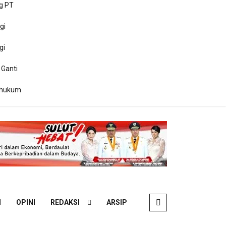
g PT
gi
gi
 Ganti
ihukum
N
OPINI
REDAKSI
ARSIP