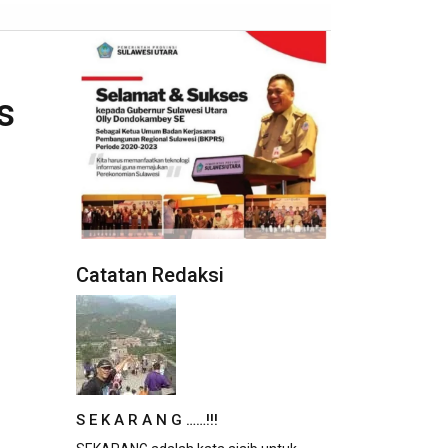
s
Catatan Redaksi
S E K A R A N G ……!!!