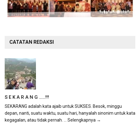
CATATAN REDAKSI
S E K A R A N G ……!!!
SEKARANG adalah kata ajaib untuk SUKSES. Besok, minggu
depan, nanti, suatu waktu, suatu hari, hanyalah sinonim untuk kata
kegagalan, atau tidak pernah.
... Selengkapnya →