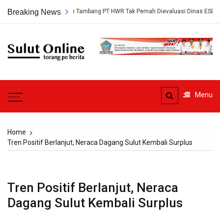
Skip
gkap, Persetujuan Tambang PT HWR Tak Pernah Dievaluasi Dinas ESDM
Breaking News
to
content
Sulut
Online
Torang pe berita
Menu
Home
Tren Positif Berlanjut, Neraca Dagang Sulut Kembali Surplus
Tren Positif Berlanjut, Neraca
Dagang Sulut Kembali Surplus